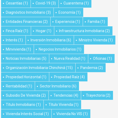
Cesantías
(1)
Covid-19
(3)
Cuarentena
(1)
Diagnóstico Inmobiliario
(3)
Economía
(1)
Entidades Financieras
(2)
Experiencia
(1)
Familia
(1)
Finca Raíz
(1)
Hogar
(1)
Infraestructura Inmobiliaria
(2)
Interés
(1)
Inversión Inmobiliaria
(6)
Ministro Vivienda
(1)
Minvivienda
(1)
Negocios Inmobiliarios
(1)
Noticias Inmobiliarias
(5)
Nueva Realidad
(1)
Oficinas
(1)
Organización Inmobiliaria Chinchiná
(15)
Pandemia
(2)
Propiedad Horizontal
(1)
Propiedad Raíz
(4)
Rentabilidad
(1)
Sector Inmobiliario
(6)
Subsidio De Vivienda
(2)
Tendencias
(4)
Trayectoria
(2)
Título Inmobiliario
(1)
Título Vivienda
(1)
Vivienda Interés Social
(1)
Vivienda No VIS
(1)