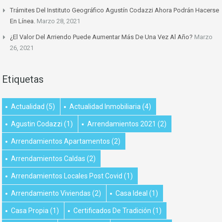
Trámites Del Instituto Geográfico Agustín Codazzi Ahora Podrán Hacerse
En Línea.
Marzo 28, 2021
¿El Valor Del Arriendo Puede Aumentar Más De Una Vez Al Año?
Marzo
26, 2021
Etiquetas
Actualidad
(5)
Actualidad Inmobiliaria
(4)
Agustin Codazzi
(1)
Arrendamientos 2021
(2)
Arrendamientos Apartamentos
(2)
Arrendamientos Caldas
(2)
Arrendamientos Locales Post Covid
(1)
Arrendamiento Viviendas
(2)
Casa Ideal
(1)
Casa Propia
(1)
Certificados De Tradición
(1)