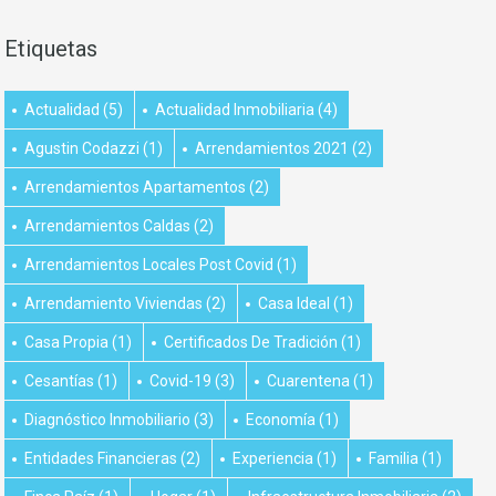
Etiquetas
Actualidad
(5)
Actualidad Inmobiliaria
(4)
Agustin Codazzi
(1)
Arrendamientos 2021
(2)
Arrendamientos Apartamentos
(2)
Arrendamientos Caldas
(2)
Arrendamientos Locales Post Covid
(1)
Arrendamiento Viviendas
(2)
Casa Ideal
(1)
Casa Propia
(1)
Certificados De Tradición
(1)
Cesantías
(1)
Covid-19
(3)
Cuarentena
(1)
Diagnóstico Inmobiliario
(3)
Economía
(1)
Entidades Financieras
(2)
Experiencia
(1)
Familia
(1)