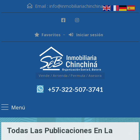
Email :
info@inmobiliariachinchina.com
Favoritos
Iniciar sesión
Vende / Arrienda / Permuta / Asesora
+57-322-507-3741
Menú
Todas Las Publicaciones En La