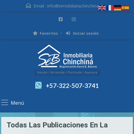
Email :
info@inmobiliariachinchina.com
Favoritos
Iniciar sesión
Vende / Arrienda / Permuta / Asesora
+57-322-507-3741
Menú
Todas Las Publicaciones En La