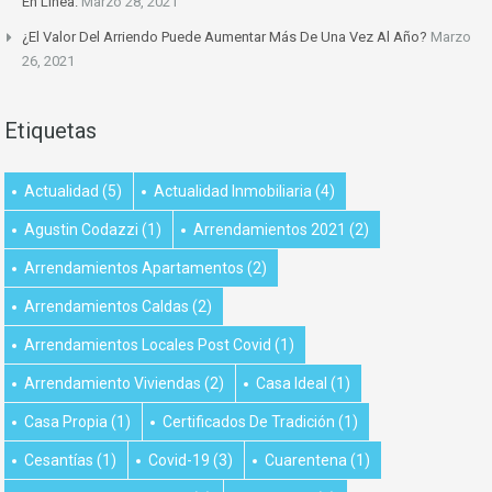
En Línea.
Marzo 28, 2021
¿El Valor Del Arriendo Puede Aumentar Más De Una Vez Al Año?
Marzo
26, 2021
Etiquetas
Actualidad
(5)
Actualidad Inmobiliaria
(4)
Agustin Codazzi
(1)
Arrendamientos 2021
(2)
Arrendamientos Apartamentos
(2)
Arrendamientos Caldas
(2)
Arrendamientos Locales Post Covid
(1)
Arrendamiento Viviendas
(2)
Casa Ideal
(1)
Casa Propia
(1)
Certificados De Tradición
(1)
Cesantías
(1)
Covid-19
(3)
Cuarentena
(1)