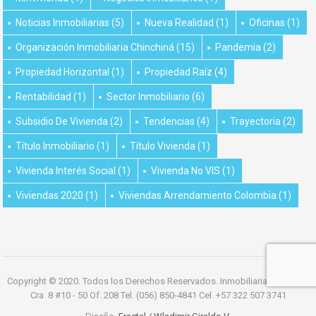
Noticias Inmobiliarias
(5)
Nueva Realidad
(1)
Oficinas
(1)
Organización Inmobiliaria Chinchiná
(15)
Pandemia
(2)
Propiedad Horizontal
(1)
Propiedad Raíz
(4)
Rentabilidad
(1)
Sector Inmobiliario
(6)
Subsidio De Vivienda
(2)
Tendencias
(4)
Trayectoria
(2)
Título Inmobiliario
(1)
Título Vivienda
(1)
Vivienda Interés Social
(1)
Vivienda No VIS
(1)
Viviendas 2020
(1)
Viviendas Arrendamiento Colombia
(1)
Copyright © 2020. Todos los Derechos Reservados. Inmobiliaria Chinchiná
Cra. 8 #10 - 50 Of. 208 Tel. (056) 850-4841 Cel. +57 322 507 3741