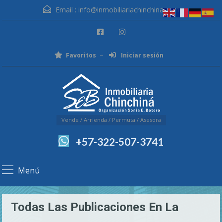
Email :
info@inmobiliariachinchina.com
Favoritos
Iniciar sesión
Vende / Arrienda / Permuta / Asesora
+57-322-507-3741
Menú
Todas Las Publicaciones En La