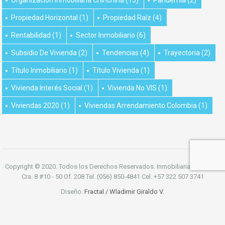
Propiedad Horizontal
(1)
Propiedad Raíz
(4)
Rentabilidad
(1)
Sector Inmobiliario
(6)
Subsidio De Vivienda
(2)
Tendencias
(4)
Trayectoria
(2)
Título Inmobiliario
(1)
Título Vivienda
(1)
Vivienda Interés Social
(1)
Vivienda No VIS
(1)
Viviendas 2020
(1)
Viviendas Arrendamiento Colombia
(1)
Copyright © 2020. Todos los Derechos Reservados. Inmobiliaria Chinchiná
Cra. 8 #10 - 50 Of. 208 Tel. (056) 850-4841 Cel. +57 322 507 3741
Diseño.
Fractal / Wladimir Giraldo V.