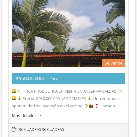
Se Vende
$950.000.000
- Finca
¡FINCA PRODUCTIVA EN VENTA EN ANSERMA CALDAS!
Precio: $950.000.000 NEGOCIABLES
¡Una verdadera
oportunidad de inversión en el campo!
Ubicada…
Más detalles
36 CUADRAS 36 CUADRAS