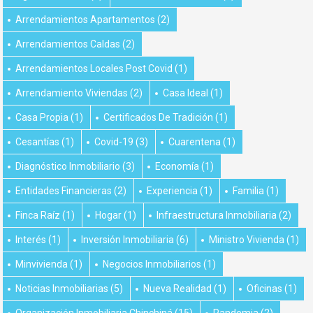
Arrendamientos Apartamentos
(2)
Arrendamientos Caldas
(2)
Arrendamientos Locales Post Covid
(1)
Arrendamiento Viviendas
(2)
Casa Ideal
(1)
Casa Propia
(1)
Certificados De Tradición
(1)
Cesantías
(1)
Covid-19
(3)
Cuarentena
(1)
Diagnóstico Inmobiliario
(3)
Economía
(1)
Entidades Financieras
(2)
Experiencia
(1)
Familia
(1)
Finca Raíz
(1)
Hogar
(1)
Infraestructura Inmobiliaria
(2)
Interés
(1)
Inversión Inmobiliaria
(6)
Ministro Vivienda
(1)
Minvivienda
(1)
Negocios Inmobiliarios
(1)
Noticias Inmobiliarias
(5)
Nueva Realidad
(1)
Oficinas
(1)
Organización Inmobiliaria Chinchiná
(15)
Pandemia
(2)