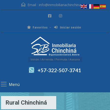
Email :
info@inmobiliariachinchina.com
Favoritos
Iniciar sesión
Vende / Arrienda / Permuta / Asesora
+57-322-507-3741
Menú
Rural Chinchiná