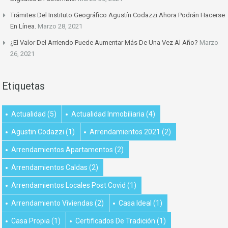
Trámites Del Instituto Geográfico Agustín Codazzi Ahora Podrán Hacerse
En Línea.
Marzo 28, 2021
¿El Valor Del Arriendo Puede Aumentar Más De Una Vez Al Año?
Marzo
26, 2021
Etiquetas
Actualidad
(5)
Actualidad Inmobiliaria
(4)
Agustin Codazzi
(1)
Arrendamientos 2021
(2)
Arrendamientos Apartamentos
(2)
Arrendamientos Caldas
(2)
Arrendamientos Locales Post Covid
(1)
Arrendamiento Viviendas
(2)
Casa Ideal
(1)
Casa Propia
(1)
Certificados De Tradición
(1)