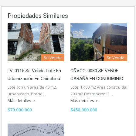
Propiedades Similares
Se Vende
Se Vende
LV-0115 Se Vende Lote En
CÑVOC-0080 SE VENDE
Urbanización En Chinchiná.
CABAÑA EN CONDOMINIO
Lote con un area de 40 m2,
Lote: 1.400 m2 Área construida:
urbanizado. Precio…
290 m2 Descripción: 3…
Más detalles
Más detalles
$70.000.000
$450.000.000