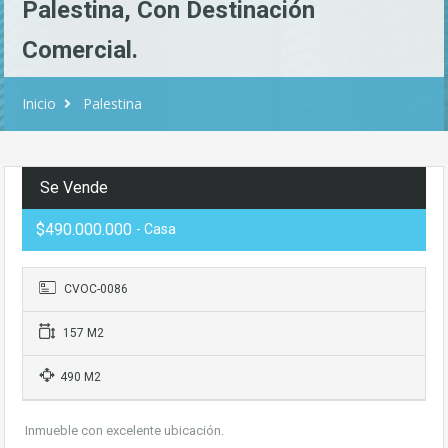
Palestina, Con Destinación
Comercial.
Inicio
Palestina
Se Vende
$490.000.000
- Casa
CVOC-0086
157 M2
490 M2
Inmueble con excelente ubicación.