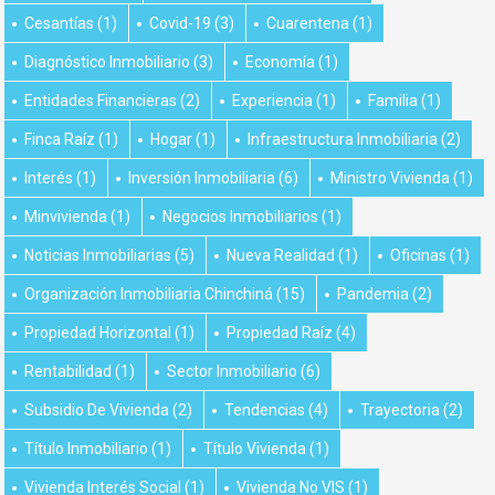
Cesantías
(1)
Covid-19
(3)
Cuarentena
(1)
Diagnóstico Inmobiliario
(3)
Economía
(1)
Entidades Financieras
(2)
Experiencia
(1)
Familia
(1)
Finca Raíz
(1)
Hogar
(1)
Infraestructura Inmobiliaria
(2)
Interés
(1)
Inversión Inmobiliaria
(6)
Ministro Vivienda
(1)
Minvivienda
(1)
Negocios Inmobiliarios
(1)
Noticias Inmobiliarias
(5)
Nueva Realidad
(1)
Oficinas
(1)
Organización Inmobiliaria Chinchiná
(15)
Pandemia
(2)
Propiedad Horizontal
(1)
Propiedad Raíz
(4)
Rentabilidad
(1)
Sector Inmobiliario
(6)
Subsidio De Vivienda
(2)
Tendencias
(4)
Trayectoria
(2)
Título Inmobiliario
(1)
Título Vivienda
(1)
Vivienda Interés Social
(1)
Vivienda No VIS
(1)