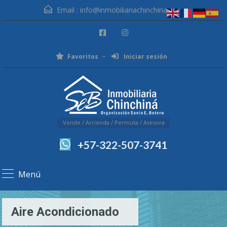
Email :
info@inmobiliariachinchina.com
Favoritos
Iniciar sesión
Vende / Arrienda / Permuta / Asesora
+57-322-507-3741
Menú
Aire Acondicionado