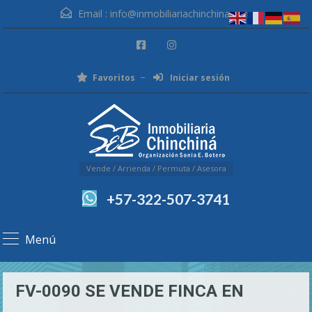
Email :
info@inmobiliariachinchina.com
Favoritos
Iniciar sesión
Vende / Arrienda / Permuta / Asesora
+57-322-507-3741
Menú
FV-0090 SE VENDE FINCA EN