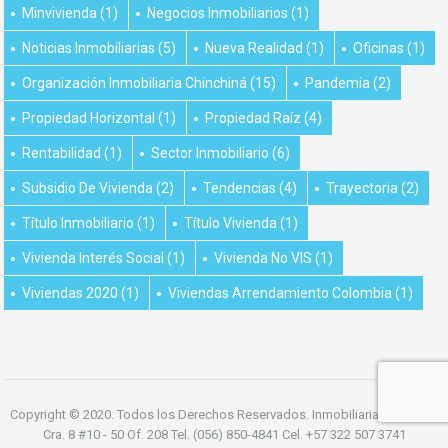
Minvivienda
(1)
Negocios Inmobiliarios
(1)
Noticias Inmobiliarias
(5)
Nueva Realidad
(1)
Oficinas
(1)
Organización Inmobiliaria Chinchiná
(15)
Pandemia
(2)
Propiedad Horizontal
(1)
Propiedad Raíz
(4)
Rentabilidad
(1)
Sector Inmobiliario
(6)
Subsidio De Vivienda
(2)
Tendencias
(4)
Trayectoria
(2)
Título Inmobiliario
(1)
Título Vivienda
(1)
Vivienda Interés Social
(1)
Vivienda No VIS
(1)
Viviendas 2020
(1)
Viviendas Arrendamiento Colombia
(1)
Copyright © 2020. Todos los Derechos Reservados. Inmobiliaria Chinchiná
Cra. 8 #10 - 50 Of. 208 Tel. (056) 850-4841 Cel. +57 322 507 3741