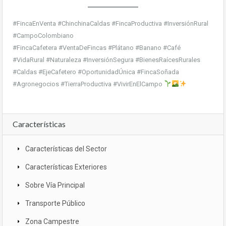
#FincaEnVenta #ChinchinaCaldas #FincaProductiva #InversiónRural
#CampoColombiano
#FincaCafetera #VentaDeFincas #Plátano #Banano #Café
#VidaRural #Naturaleza #InversiónSegura #BienesRaícesRurales
#Caldas #EjeCafetero #OportunidadÚnica #FincaSoñada
#Agronegocios #TierraProductiva #VivirEnElCampo
Características
Características del Sector
Características Exteriores
Sobre Vía Principal
Transporte Público
Zona Campestre