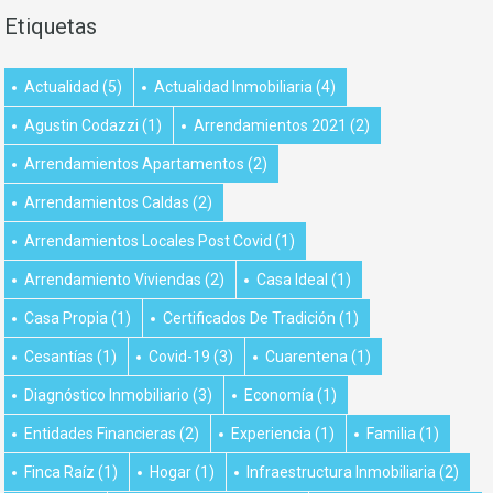
Etiquetas
Actualidad
(5)
Actualidad Inmobiliaria
(4)
Agustin Codazzi
(1)
Arrendamientos 2021
(2)
Arrendamientos Apartamentos
(2)
Arrendamientos Caldas
(2)
Arrendamientos Locales Post Covid
(1)
Arrendamiento Viviendas
(2)
Casa Ideal
(1)
Casa Propia
(1)
Certificados De Tradición
(1)
Cesantías
(1)
Covid-19
(3)
Cuarentena
(1)
Diagnóstico Inmobiliario
(3)
Economía
(1)
Entidades Financieras
(2)
Experiencia
(1)
Familia
(1)
Finca Raíz
(1)
Hogar
(1)
Infraestructura Inmobiliaria
(2)