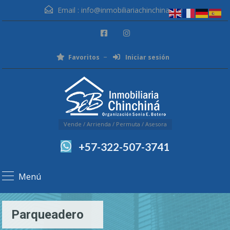
Email :
info@inmobiliariachinchina.com
Favoritos
Iniciar sesión
Vende / Arrienda / Permuta / Asesora
+57-322-507-3741
Menú
Parqueadero