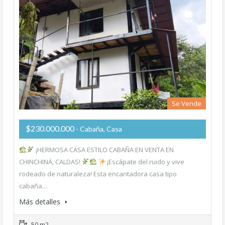
Se Vende
$230.000.000
- Cabaña, Casa
¡HERMOSA CASA ESTILO CABAÑA EN VENTA EN
CHINCHINÁ, CALDAS!
¡Escápate del ruido y vive
rodeado de naturaleza! Esta encantadora casa tipo
cabaña…
Más detalles
50 m2