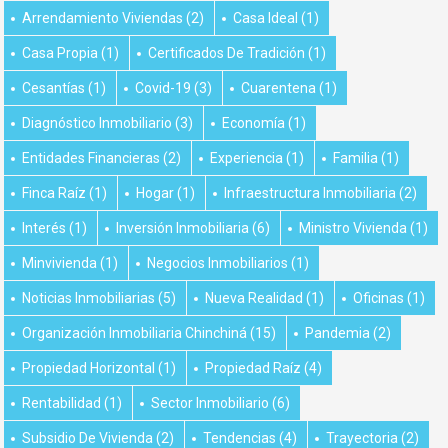
Arrendamiento Viviendas
(2)
Casa Ideal
(1)
Casa Propia
(1)
Certificados De Tradición
(1)
Cesantías
(1)
Covid-19
(3)
Cuarentena
(1)
Diagnóstico Inmobiliario
(3)
Economía
(1)
Entidades Financieras
(2)
Experiencia
(1)
Familia
(1)
Finca Raíz
(1)
Hogar
(1)
Infraestructura Inmobiliaria
(2)
Interés
(1)
Inversión Inmobiliaria
(6)
Ministro Vivienda
(1)
Minvivienda
(1)
Negocios Inmobiliarios
(1)
Noticias Inmobiliarias
(5)
Nueva Realidad
(1)
Oficinas
(1)
Organización Inmobiliaria Chinchiná
(15)
Pandemia
(2)
Propiedad Horizontal
(1)
Propiedad Raíz
(4)
Rentabilidad
(1)
Sector Inmobiliario
(6)
Subsidio De Vivienda
(2)
Tendencias
(4)
Trayectoria
(2)