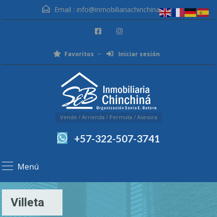
Email :
info@inmobiliariachinchina.com
Favoritos
Iniciar sesión
Vende / Arrienda / Permuta / Asesora
+57-322-507-3741
Menú
Villeta