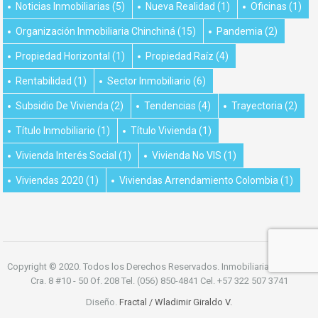
Noticias Inmobiliarias
(5)
Nueva Realidad
(1)
Oficinas
(1)
Organización Inmobiliaria Chinchiná
(15)
Pandemia
(2)
Propiedad Horizontal
(1)
Propiedad Raíz
(4)
Rentabilidad
(1)
Sector Inmobiliario
(6)
Subsidio De Vivienda
(2)
Tendencias
(4)
Trayectoria
(2)
Título Inmobiliario
(1)
Título Vivienda
(1)
Vivienda Interés Social
(1)
Vivienda No VIS
(1)
Viviendas 2020
(1)
Viviendas Arrendamiento Colombia
(1)
Copyright © 2020. Todos los Derechos Reservados. Inmobiliaria Chinchiná
Cra. 8 #10 - 50 Of. 208 Tel. (056) 850-4841 Cel. +57 322 507 3741
Diseño.
Fractal / Wladimir Giraldo V.