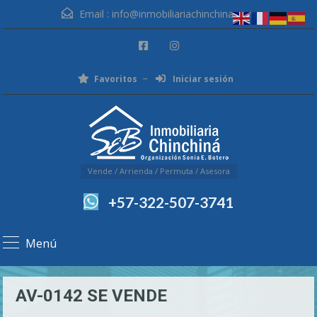
Email :
info@inmobiliariachinchina.com
Favoritos
Iniciar sesión
Vende / Arrienda / Permuta / Asesora
+57-322-507-3741
Menú
AV-0142 SE VENDE