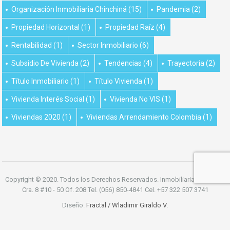
Organización Inmobiliaria Chinchiná
(15)
Pandemia
(2)
Propiedad Horizontal
(1)
Propiedad Raíz
(4)
Rentabilidad
(1)
Sector Inmobiliario
(6)
Subsidio De Vivienda
(2)
Tendencias
(4)
Trayectoria
(2)
Título Inmobiliario
(1)
Título Vivienda
(1)
Vivienda Interés Social
(1)
Vivienda No VIS
(1)
Viviendas 2020
(1)
Viviendas Arrendamiento Colombia
(1)
Copyright © 2020. Todos los Derechos Reservados. Inmobiliaria Chinchiná
Cra. 8 #10 - 50 Of. 208 Tel. (056) 850-4841 Cel. +57 322 507 3741
Diseño.
Fractal / Wladimir Giraldo V.