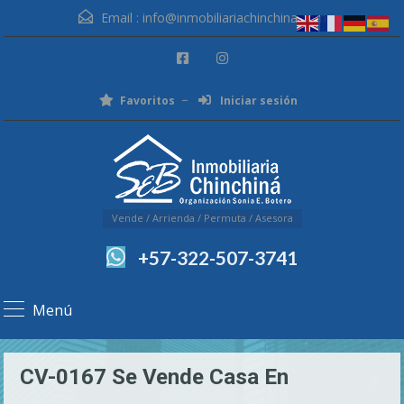
Email :
info@inmobiliariachinchina.com
Favoritos
Iniciar sesión
Vende / Arrienda / Permuta / Asesora
+57-322-507-3741
Menú
CV-0167 Se Vende Casa En