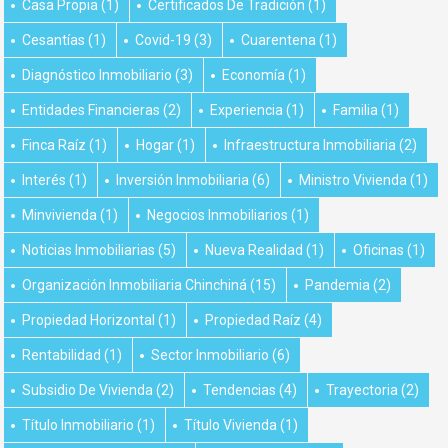
Casa Propia
(1)
Certificados De Tradición
(1)
Cesantías
(1)
Covid-19
(3)
Cuarentena
(1)
Diagnóstico Inmobiliario
(3)
Economía
(1)
Entidades Financieras
(2)
Experiencia
(1)
Familia
(1)
Finca Raíz
(1)
Hogar
(1)
Infraestructura Inmobiliaria
(2)
Interés
(1)
Inversión Inmobiliaria
(6)
Ministro Vivienda
(1)
Minvivienda
(1)
Negocios Inmobiliarios
(1)
Noticias Inmobiliarias
(5)
Nueva Realidad
(1)
Oficinas
(1)
Organización Inmobiliaria Chinchiná
(15)
Pandemia
(2)
Propiedad Horizontal
(1)
Propiedad Raíz
(4)
Rentabilidad
(1)
Sector Inmobiliario
(6)
Subsidio De Vivienda
(2)
Tendencias
(4)
Trayectoria
(2)
Título Inmobiliario
(1)
Título Vivienda
(1)