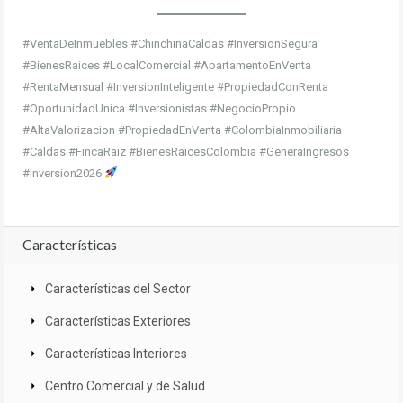
#VentaDeInmuebles #ChinchinaCaldas #InversionSegura
#BienesRaices #LocalComercial #ApartamentoEnVenta
#RentaMensual #InversionInteligente #PropiedadConRenta
#OportunidadUnica #Inversionistas #NegocioPropio
#AltaValorizacion #PropiedadEnVenta #ColombiaInmobiliaria
#Caldas #FincaRaiz #BienesRaicesColombia #GeneraIngresos
#Inversion2026
Características
Características del Sector
Características Exteriores
Características Interiores
Centro Comercial y de Salud