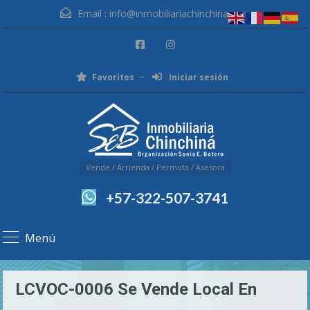
Email :
info@inmobiliariachinchina.com
Favoritos
Iniciar sesión
Vende / Arrienda / Permuta / Asesora
+57-322-507-3741
Menú
LCVOC-0006 Se Vende Local En