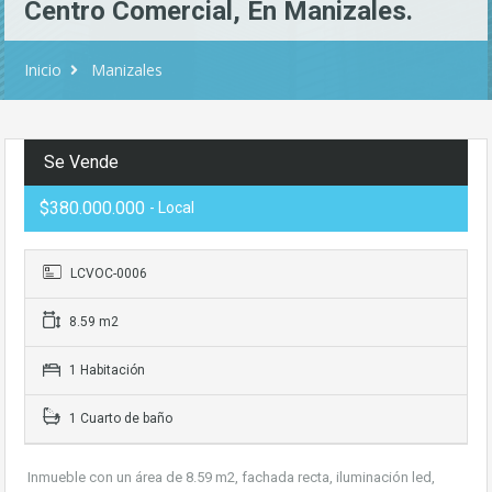
Centro Comercial, En Manizales.
Inicio
Manizales
Se Vende
$380.000.000
- Local
LCVOC-0006
8.59 m2
1 Habitación
1 Cuarto de baño
Inmueble con un área de 8.59 m2, fachada recta, iluminación led,