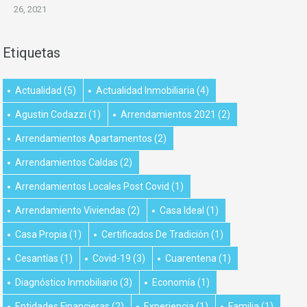
26, 2021
Etiquetas
Actualidad
(5)
Actualidad Inmobiliaria
(4)
Agustin Codazzi
(1)
Arrendamientos 2021
(2)
Arrendamientos Apartamentos
(2)
Arrendamientos Caldas
(2)
Arrendamientos Locales Post Covid
(1)
Arrendamiento Viviendas
(2)
Casa Ideal
(1)
Casa Propia
(1)
Certificados De Tradición
(1)
Cesantías
(1)
Covid-19
(3)
Cuarentena
(1)
Diagnóstico Inmobiliario
(3)
Economía
(1)
Entidades Financieras
(2)
Experiencia
(1)
Familia
(1)