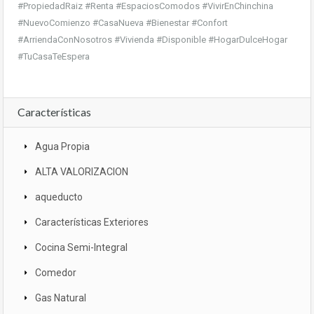
#PropiedadRaiz #Renta #EspaciosComodos #VivirEnChinchina
#NuevoComienzo #CasaNueva #Bienestar #Confort
#ArriendaConNosotros #Vivienda #Disponible #HogarDulceHogar
#TuCasaTeEspera
Características
Agua Propia
ALTA VALORIZACION
aqueducto
Características Exteriores
Cocina Semi-Integral
Comedor
Gas Natural