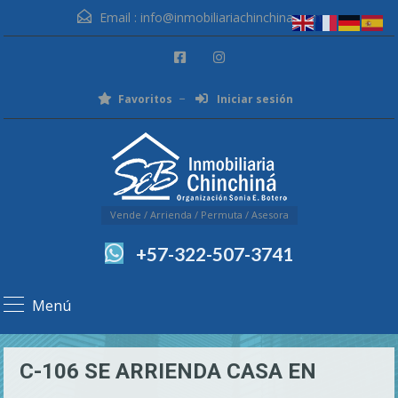
Email :
info@inmobiliariachinchina.com
Favoritos
Iniciar sesión
Vende / Arrienda / Permuta / Asesora
+57-322-507-3741
Menú
C-106 SE ARRIENDA CASA EN