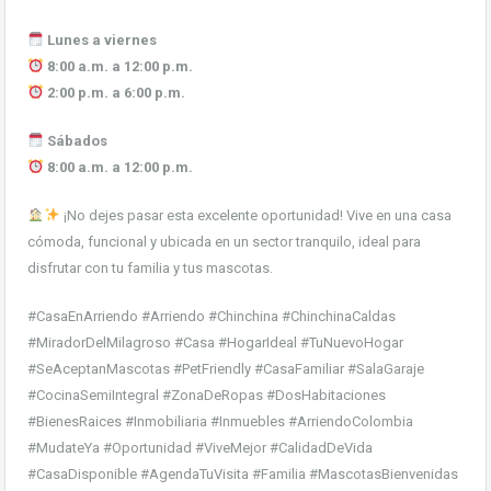
Lunes a viernes
8:00 a.m. a 12:00 p.m.
2:00 p.m. a 6:00 p.m.
Sábados
8:00 a.m. a 12:00 p.m.
¡No dejes pasar esta excelente oportunidad! Vive en una casa
cómoda, funcional y ubicada en un sector tranquilo, ideal para
disfrutar con tu familia y tus mascotas.
#CasaEnArriendo #Arriendo #Chinchina #ChinchinaCaldas
#MiradorDelMilagroso #Casa #HogarIdeal #TuNuevoHogar
#SeAceptanMascotas #PetFriendly #CasaFamiliar #SalaGaraje
#CocinaSemiIntegral #ZonaDeRopas #DosHabitaciones
#BienesRaices #Inmobiliaria #Inmuebles #ArriendoColombia
#MudateYa #Oportunidad #ViveMejor #CalidadDeVida
#CasaDisponible #AgendaTuVisita #Familia #MascotasBienvenidas