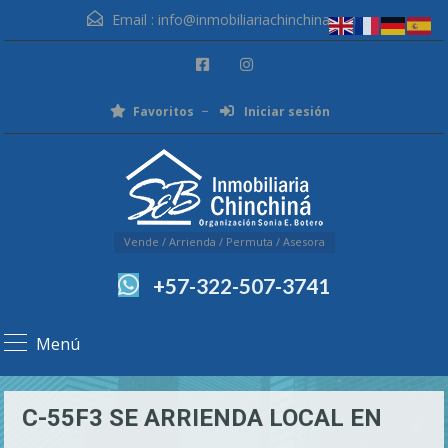
Email :
info@inmobiliariachinchina.com
Favoritos
Iniciar sesión
Vende / Arrienda / Permuta / Asesora
+57-322-507-3741
Menú
C-55F3 SE ARRIENDA LOCAL EN