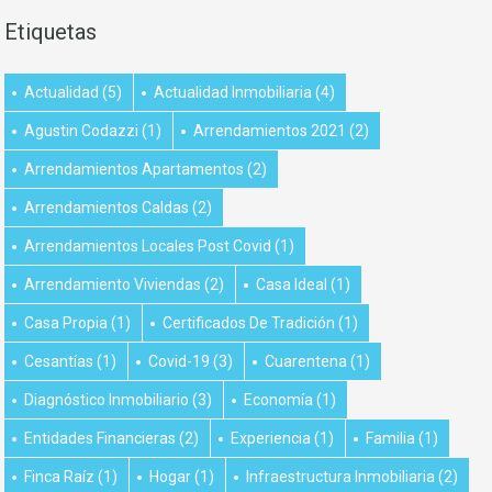
Etiquetas
Actualidad
(5)
Actualidad Inmobiliaria
(4)
Agustin Codazzi
(1)
Arrendamientos 2021
(2)
Arrendamientos Apartamentos
(2)
Arrendamientos Caldas
(2)
Arrendamientos Locales Post Covid
(1)
Arrendamiento Viviendas
(2)
Casa Ideal
(1)
Casa Propia
(1)
Certificados De Tradición
(1)
Cesantías
(1)
Covid-19
(3)
Cuarentena
(1)
Diagnóstico Inmobiliario
(3)
Economía
(1)
Entidades Financieras
(2)
Experiencia
(1)
Familia
(1)
Finca Raíz
(1)
Hogar
(1)
Infraestructura Inmobiliaria
(2)