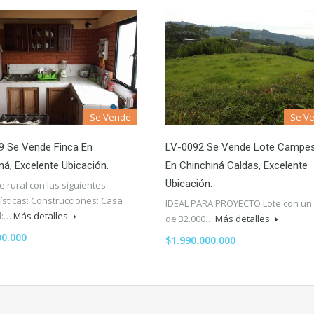
Se Vende
Se V
9 Se Vende Finca En
LV-0092 Se Vende Lote Campes
ná, Excelente Ubicación.
En Chinchiná Caldas, Excelente
Ubicación.
 rural con las siguientes
ísticas: Construcciones: Casa
IDEAL PARA PROYECTO Lote con un
al:…
Más detalles
de 32.000…
Más detalles
00.000
$1.990.000.000