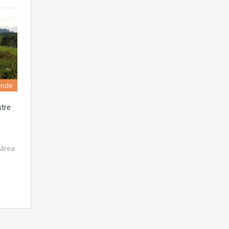
ende
tre
 área