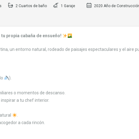
s
2 Cuartos de baño
1 Garaje
2020 Año de Construcció
n tu propia cabaña de ensueño!
tina, un entorno natural, rodeado de paisajes espectaculares y el aire p
ado
).
miliares o momentos de descanso.
nspirar a tu chef interior.
natural
.
cogedor a cada rincón.