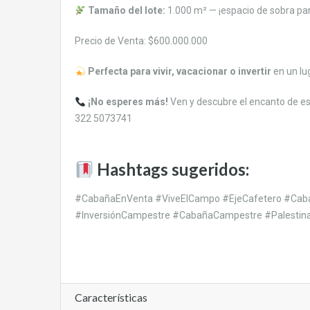
Tamaño del lote:
1.000 m² — ¡espacio de sobra par
Precio de Venta: $600.000.000
Perfecta para vivir, vacacionar o invertir
en un lu
¡No esperes más!
Ven y descubre el encanto de e
322 5073741
Hashtags sugeridos:
#CabañaEnVenta #ViveElCampo #EjeCafetero #Caba
#InversiónCampestre #CabañaCampestre #Palestin
Características