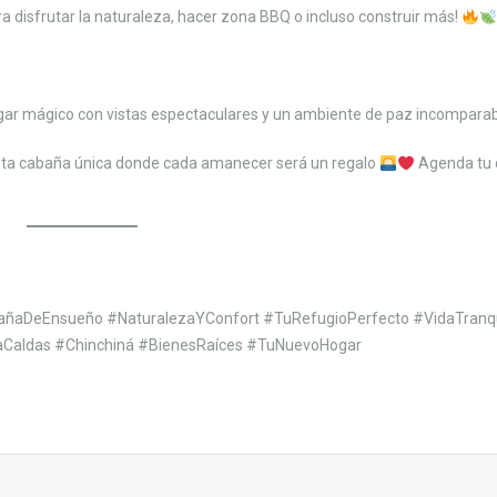
a disfrutar la naturaleza, hacer zona BBQ o incluso construir más!
gar mágico con vistas espectaculares y un ambiente de paz incomparab
sta cabaña única donde cada amanecer será un regalo
Agenda tu c
ñaDeEnsueño #NaturalezaYConfort #TuRefugioPerfecto #VidaTranqu
aCaldas #Chinchiná #BienesRaíces #TuNuevoHogar