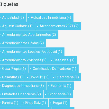
Etiquetas
Actualidad
(5)
Actualidad Inmobiliaria
(4)
Agustin Codazzi
(1)
Arrendamientos 2021
(2)
Arrendamientos Apartamentos
(2)
Arrendamientos Caldas
(2)
Arrendamientos Locales Post Covid
(1)
Arrendamiento Viviendas
(2)
Casa Ideal
(1)
Casa Propia
(1)
Certificados De Tradición
(1)
Cesantías
(1)
Covid-19
(3)
Cuarentena
(1)
Diagnóstico Inmobiliario
(3)
Economía
(1)
Entidades Financieras
(2)
Experiencia
(1)
Familia
(1)
Finca Raíz
(1)
Hogar
(1)