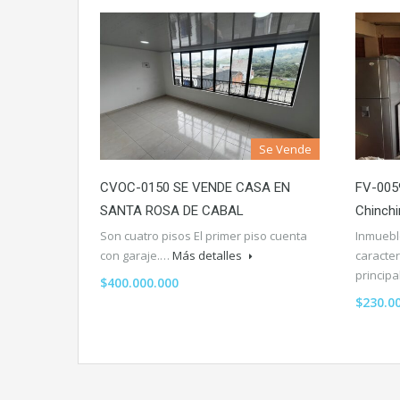
Se Vende
CVOC-0150 SE VENDE CASA EN
FV-005
SANTA ROSA DE CABAL
Chinchi
Son cuatro pisos El primer piso cuenta
Inmueble
con garaje.…
Más detalles
caracter
princip
$400.000.000
$230.0