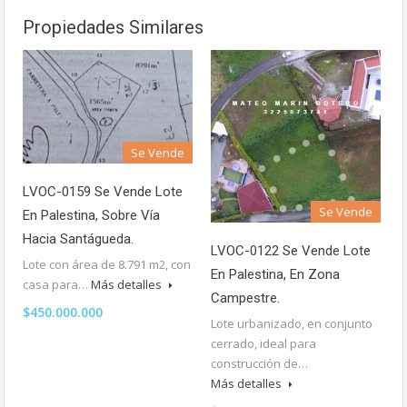
Propiedades Similares
Se Vende
LVOC-0159 Se Vende Lote
Se Vende
En Palestina, Sobre Vía
Hacia Santágueda.
LVOC-0122 Se Vende Lote
Lote con área de 8.791 m2, con
En Palestina, En Zona
casa para…
Más detalles
Campestre.
$450.000.000
Lote urbanizado, en conjunto
cerrado, ideal para
construcción de…
Más detalles