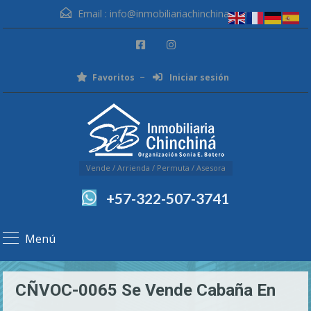
Email :
info@inmobiliariachinchina.com
Favoritos
Iniciar sesión
Vende / Arrienda / Permuta / Asesora
+57-322-507-3741
Menú
CÑVOC-0065 Se Vende Cabaña En