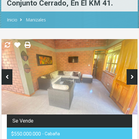
Conjunto Cerrado, En El KM 41.
Inicio
Manizales
Se Vende
$550.000.000
- Cabaña