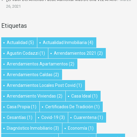
26, 2021
Etiquetas
Actualidad
(5)
Actualidad Inmobiliaria
(4)
Agustin Codazzi
(1)
Arrendamientos 2021
(2)
Arrendamientos Apartamentos
(2)
Arrendamientos Caldas
(2)
Arrendamientos Locales Post Covid
(1)
Arrendamiento Viviendas
(2)
Casa Ideal
(1)
Casa Propia
(1)
Certificados De Tradición
(1)
Cesantías
(1)
Covid-19
(3)
Cuarentena
(1)
Diagnóstico Inmobiliario
(3)
Economía
(1)