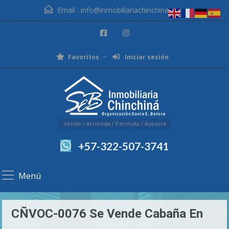
Email :
info@inmobiliariachinchina.com
Favoritos
Iniciar sesión
Vende / Arrienda / Permuta / Asesora
+57-322-507-3741
Menú
CÑVOC-0076 Se Vende Cabaña En