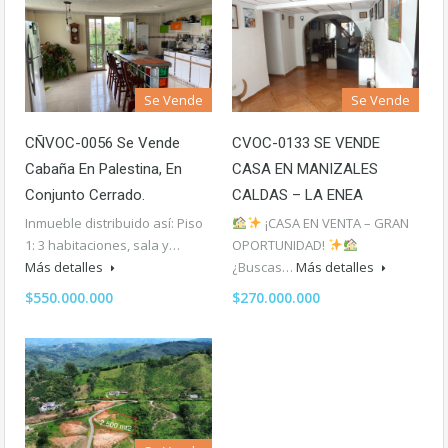
Se Vende
Se Vende
CÑVOC-0056 Se Vende
CVOC-0133 SE VENDE
Cabaña En Palestina, En
CASA EN MANIZALES
Conjunto Cerrado.
CALDAS – LA ENEA
Inmueble distribuido así: Piso
¡CASA EN VENTA – GRAN
1: 3 habitaciones, sala y…
OPORTUNIDAD!
Más detalles
¿Buscas…
Más detalles
$550.000.000
$270.000.000