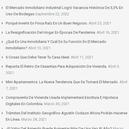
El Mercado Inmobiliario Industrial Logró Vacancia Histórica De 3,3% En
Uso De Bodegas
Septiembre 22, 2022
Porqué Invertir En Finca Raíz Es Un Buen Negocio.
Abril 25, 2021
La Resignificación Del Hogar En Épocas De Pandemia.
Abril 16, 2021
¿Qué Es Una Inmobiliaria Y Cuál Es Su Función En El Mercado
Inmobiliario?
Abril 13, 2021
6 Cosas Que Debe Tener Tu Casa Ideal.
Abril 11, 2021
Repunta El Retiro De Cesantías Para Adquisición De Vivienda.
Abril 9,
2021
Mini Apartamentos: La Nueva Tendencia Que Se Tomará El Mercado.
Abril
7, 2021
Compraventa De Vivienda Usada Implementará Escritura E Hipoteca
Digitales En Colombia.
Marzo 30, 2021
Trámites Del Instituto Geográfico Agustín Codazzi Ahora Podrán Hacerse
En Línea.
Marzo 28, 2021
¿El Valor Del Arriendo Puede Aumentar Más De Una Vez Al Año?
Marzo