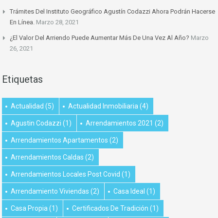
Trámites Del Instituto Geográfico Agustín Codazzi Ahora Podrán Hacerse
En Línea.
Marzo 28, 2021
¿El Valor Del Arriendo Puede Aumentar Más De Una Vez Al Año?
Marzo
26, 2021
Etiquetas
Actualidad
(5)
Actualidad Inmobiliaria
(4)
Agustin Codazzi
(1)
Arrendamientos 2021
(2)
Arrendamientos Apartamentos
(2)
Arrendamientos Caldas
(2)
Arrendamientos Locales Post Covid
(1)
Arrendamiento Viviendas
(2)
Casa Ideal
(1)
Casa Propia
(1)
Certificados De Tradición
(1)