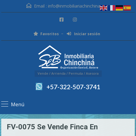
Email :
info@inmobiliariachinchina.com
Favoritos
Iniciar sesión
Vende / Arrienda / Permuta / Asesora
+57-322-507-3741
Menú
FV-0075 Se Vende Finca En