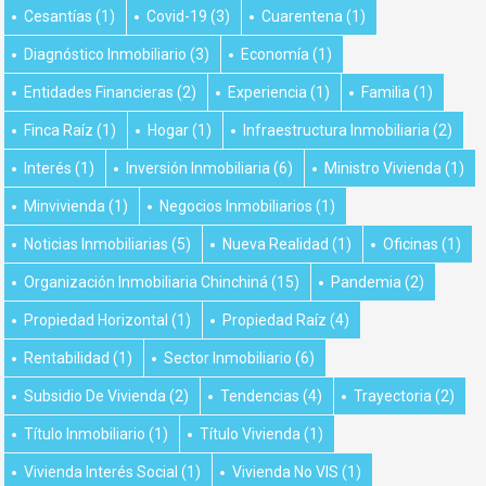
Cesantías
(1)
Covid-19
(3)
Cuarentena
(1)
Diagnóstico Inmobiliario
(3)
Economía
(1)
Entidades Financieras
(2)
Experiencia
(1)
Familia
(1)
Finca Raíz
(1)
Hogar
(1)
Infraestructura Inmobiliaria
(2)
Interés
(1)
Inversión Inmobiliaria
(6)
Ministro Vivienda
(1)
Minvivienda
(1)
Negocios Inmobiliarios
(1)
Noticias Inmobiliarias
(5)
Nueva Realidad
(1)
Oficinas
(1)
Organización Inmobiliaria Chinchiná
(15)
Pandemia
(2)
Propiedad Horizontal
(1)
Propiedad Raíz
(4)
Rentabilidad
(1)
Sector Inmobiliario
(6)
Subsidio De Vivienda
(2)
Tendencias
(4)
Trayectoria
(2)
Título Inmobiliario
(1)
Título Vivienda
(1)
Vivienda Interés Social
(1)
Vivienda No VIS
(1)