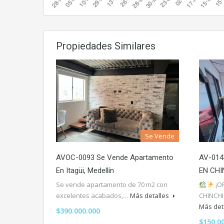
Propiedades Similares
Se Vende
AVOC-0093 Se Vende Apartamento
AV-01
En Itagüi, Medellín
EN CH
Se vende apartamento de 70 m2 con
¡O
excelentes acabados,…
Más detalles
CHINCHI
Más det
$390.000.000
$150.0