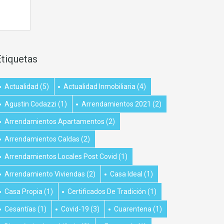
Etiquetas
Actualidad
(5)
Actualidad Inmobiliaria
(4)
Agustin Codazzi
(1)
Arrendamientos 2021
(2)
Arrendamientos Apartamentos
(2)
Arrendamientos Caldas
(2)
Arrendamientos Locales Post Covid
(1)
Arrendamiento Viviendas
(2)
Casa Ideal
(1)
Casa Propia
(1)
Certificados De Tradición
(1)
Cesantías
(1)
Covid-19
(3)
Cuarentena
(1)