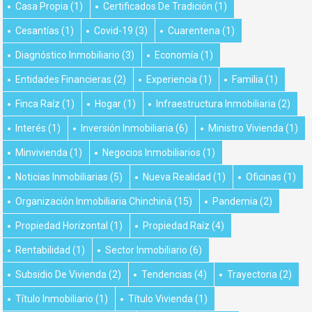
Casa Propia
(1)
Certificados De Tradición
(1)
Cesantías
(1)
Covid-19
(3)
Cuarentena
(1)
Diagnóstico Inmobiliario
(3)
Economía
(1)
Entidades Financieras
(2)
Experiencia
(1)
Familia
(1)
Finca Raíz
(1)
Hogar
(1)
Infraestructura Inmobiliaria
(2)
Interés
(1)
Inversión Inmobiliaria
(6)
Ministro Vivienda
(1)
Minvivienda
(1)
Negocios Inmobiliarios
(1)
Noticias Inmobiliarias
(5)
Nueva Realidad
(1)
Oficinas
(1)
Organización Inmobiliaria Chinchiná
(15)
Pandemia
(2)
Propiedad Horizontal
(1)
Propiedad Raíz
(4)
Rentabilidad
(1)
Sector Inmobiliario
(6)
Subsidio De Vivienda
(2)
Tendencias
(4)
Trayectoria
(2)
Título Inmobiliario
(1)
Título Vivienda
(1)