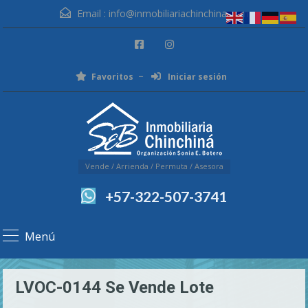
Email :
info@inmobiliariachinchina.com
Favoritos
Iniciar sesión
Vende / Arrienda / Permuta / Asesora
+57-322-507-3741
Menú
LVOC-0144 Se Vende Lote